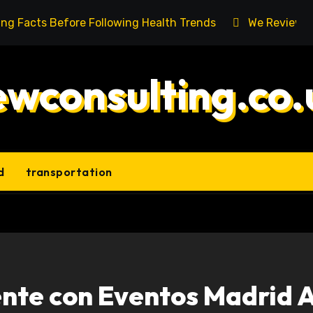
ing Facts Before Following Health Trends
We Reviewed
ewconsulting.co.
d
transportation
ente con Eventos Madrid 