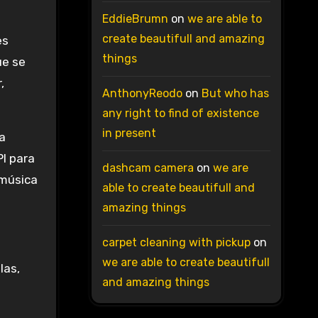
EddieBrumn
on
we are able to
create beautifull and amazing
es
things
ue se
,
AnthonyReodo
on
But who has
any right to find of existence
in present
a
PI para
dashcam camera
on
we are
 música
able to create beautifull and
amazing things
carpet cleaning with pickup
on
we are able to create beautifull
las,
and amazing things