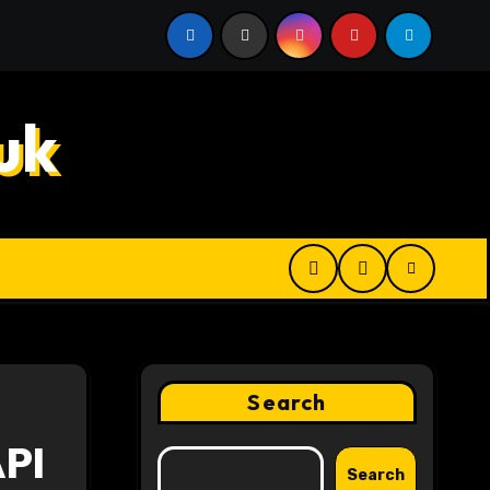
 Digital Product Passport Consulting Firms for Export-Risk
uk
Search
API
Search