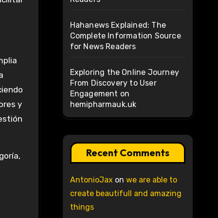
Hahanews Explained: The
Complete Information Source
for News Readers
mplia
Exploring the Online Journey
a
From Discovery to User
ciendo
Engagement on
ores y
hemipharmauk.uk
estión
Recent Comments
goría,
AntonioJax
on
we are able to
create beautifull and amazing
things