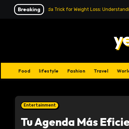
Skip
Breaking
Baking Soda Trick for Weight Loss: Understand
to
content
y
Food
lifestyle
Fashion
Travel
Worl
Entertainment
Tu Agenda Más Efici