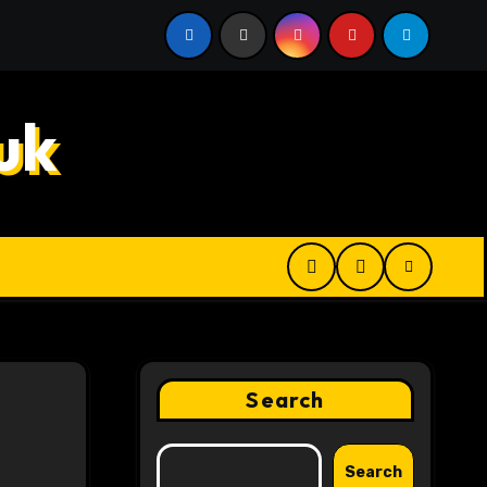
 Digital Product Passport Consulting Firms for Export-Risk
uk
Search
Search