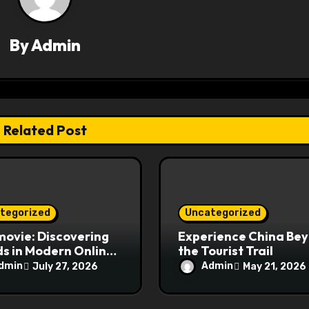
By
Admin
Related Post
tegorized
Uncategorized
ovie: Discovering
Experience China Be
s in Modern Online
the Tourist Trail
e Streaming
dmin
Admin
July 27, 2026
May 21, 2026