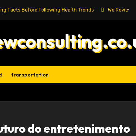
ing Facts Before Following Health Trends
We Reviewed
ewconsulting.co.
d
transportation
futuro do entretenimento