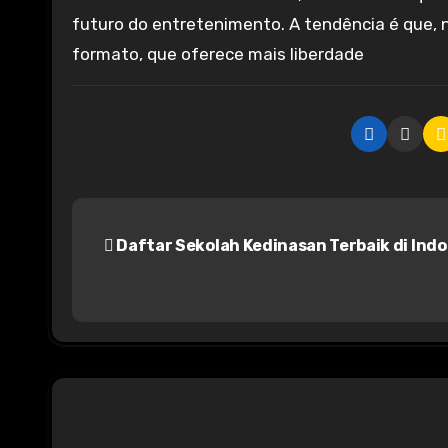
futuro do entretenimento. A tendência é que,
formato, que oferece mais liberdade
P
Daftar Sekolah Kedinasan Terbaik di Ind
o
s
t
n
a