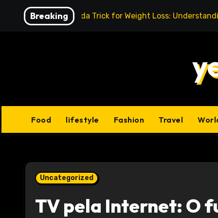
Skip
Breaking
Baking Soda Trick for Weight Loss: Understand
to
content
y
Food
lifestyle
Fashion
Travel
Worl
Uncategorized
TV pela Internet: O 