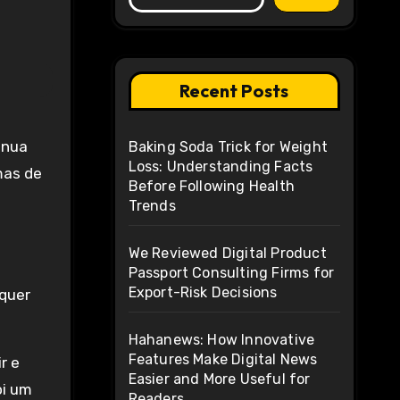
Recent Posts
Baking Soda Trick for Weight
Loss: Understanding Facts
mas de
Before Following Health
Trends
We Reviewed Digital Product
e
Passport Consulting Firms for
Export-Risk Decisions
lquer
Hahanews: How Innovative
Features Make Digital News
r e
Easier and More Useful for
oi um
Readers