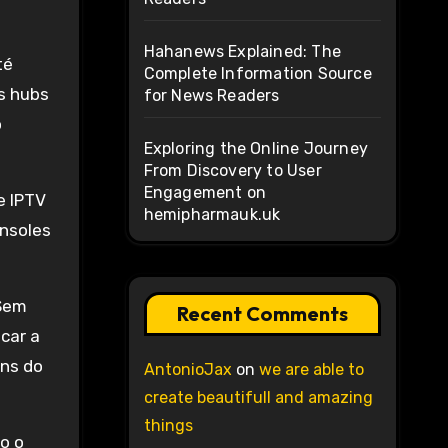
Hahanews Explained: The
té
Complete Information Source
s hubs
for News Readers
o
Exploring the Online Journey
From Discovery to User
Engagement on
e IPTV
hemipharmauk.uk
onsoles
 Sem
Recent Comments
car a
ens do
AntonioJax
on
we are able to
create beautifull and amazing
things
o o