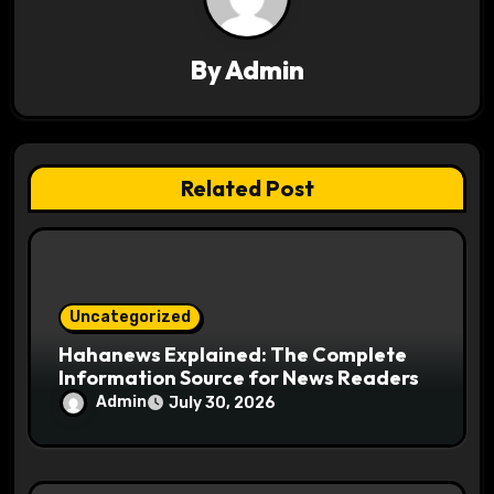
i
g
By
Admin
a
t
Related Post
i
o
n
Uncategorized
Hahanews Explained: The Complete
Information Source for News Readers
Admin
July 30, 2026