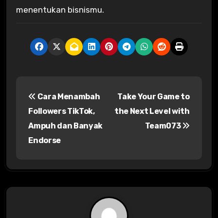
menentukan bisnismu.
P
Cara Menambah
Take Your Game to
o
Followers TikTok,
the Next Level with
s
Ampuh dan Banyak
Team073
Endorse
t
n
a
v