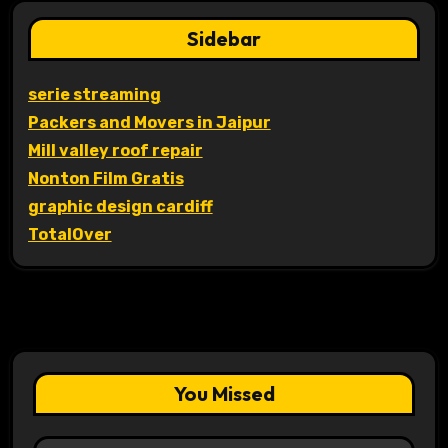
Sidebar
serie streaming
Packers and Movers in Jaipur
Mill valley roof repair
Nonton Film Gratis
graphic design cardiff
TotalOver
You Missed