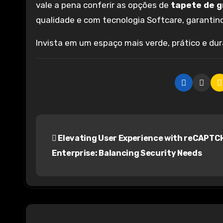
vale a pena conferir as opções de
tapete de gr
qualidade e com tecnologia Softcare, garantin
Invista em um espaço mais verde, prático e du
P
Elevating User Experience with reCAPTC
o
Enterprise: Balancing Security Needs
s
t
n