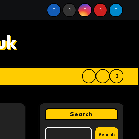
 Digital Product Passport Consulting Firms for Export-Risk
uk
Search
Search