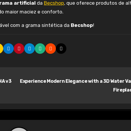
ama artificial
da
Becshop
, que oferece produtos de al
do maior maciez e conforto.
rável com a grama sintética da
Becshop
!
HA v3
Experience Modern Elegance with a 3D Water V
Firepla