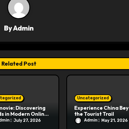
By
Admin
Related Post
tegorized
Uncategorized
ovie: Discovering
Experience China Be
s in Modern Online
the Tourist Trail
e Streaming
dmin
Admin
July 27, 2026
May 21, 2026