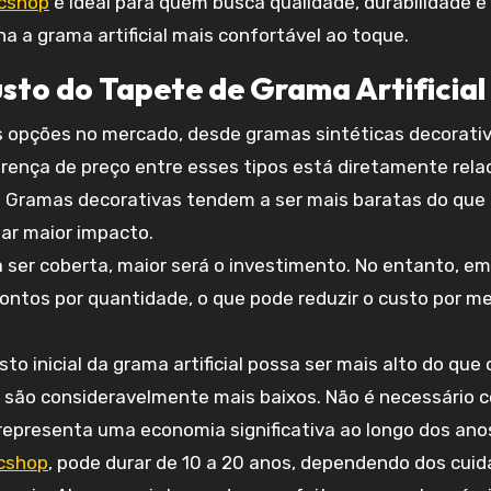
cshop
é ideal para quem busca qualidade, durabilidade e
na a grama artificial mais confortável ao toque.
sto do Tapete de Grama Artificial
 opções no mercado, desde gramas sintéticas decorati
erença de preço entre esses tipos está diretamente rel
as. Gramas decorativas tendem a ser mais baratas do que
tar maior impacto.
 ser coberta, maior será o investimento. No entanto, em
ntos por quantidade, o que pode reduzir o custo por m
o inicial da grama artificial possa ser mais alto do que 
são consideravelmente mais baixos. Não é necessário co
e representa uma economia significativa ao longo dos ano
cshop
, pode durar de 10 a 20 anos, dependendo dos cuid