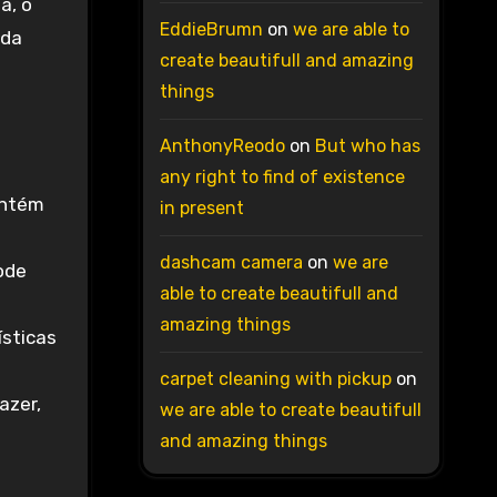
a, o
EddieBrumn
on
we are able to
ada
create beautifull and amazing
things
AnthonyReodo
on
But who has
any right to find of existence
antém
in present
dashcam camera
on
we are
ode
able to create beautifull and
amazing things
ísticas
carpet cleaning with pickup
on
azer,
we are able to create beautifull
and amazing things