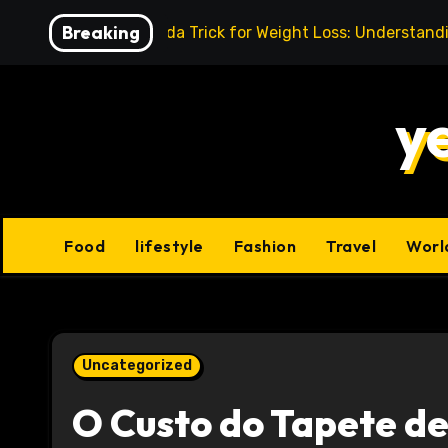
Skip
Breaking
Baking Soda Trick for Weight Loss: Understand
to
content
y
Food
lifestyle
Fashion
Travel
Worl
Uncategorized
O Custo do Tapete de