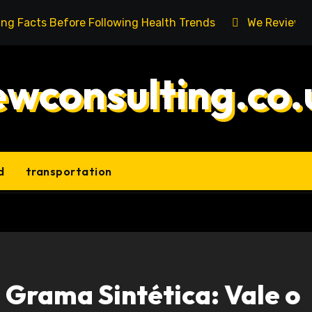
ing Facts Before Following Health Trends
We Reviewed
ewconsulting.co.
d
transportation
 Grama Sintética: Vale o