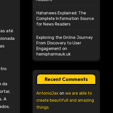
Hahanews Explained: The
Complete Information Source
for News Readers
vas até
Exploring the Online Journey
acionada
From Discovery to User
 as
Engagement on
hemipharmauk.uk
etro
Recent Comments
o da
rtar,
AntonioJax
on
we are able to
s. A
create beautifull and amazing
ados.
things