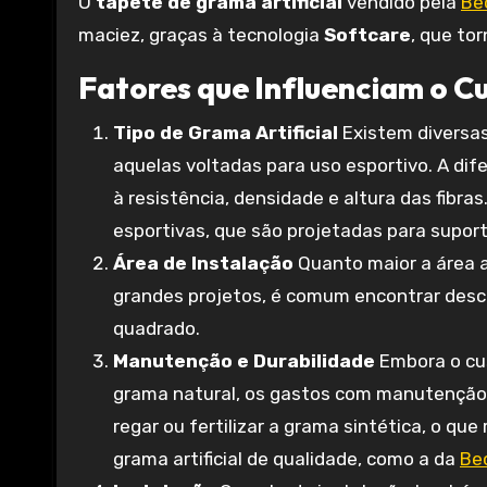
O
tapete de grama artificial
vendido pela
Be
maciez, graças à tecnologia
Softcare
, que tor
Fatores que Influenciam o Cu
Tipo de Grama Artificial
Existem diversas
aquelas voltadas para uso esportivo. A dif
à resistência, densidade e altura das fibr
esportivas, que são projetadas para supor
Área de Instalação
Quanto maior a área a
grandes projetos, é comum encontrar desco
quadrado.
Manutenção e Durabilidade
Embora o cust
grama natural, os gastos com manutenção 
regar ou fertilizar a grama sintética, o qu
grama artificial de qualidade, como a da
Be