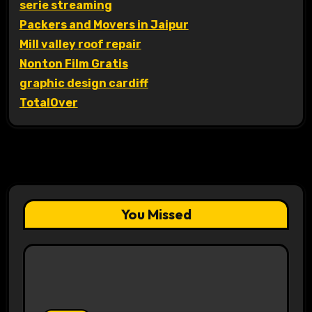
serie streaming
Packers and Movers in Jaipur
Mill valley roof repair
Nonton Film Gratis
graphic design cardiff
TotalOver
You Missed