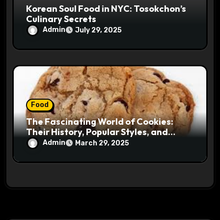
Korean Soul Food in NYC: Tosokchon’s
Culinary Secrets
Admin
July 29, 2025
Food
The Fascinating World of Cookies:
Their History, Popular Styles, and
Baking Tips
Admin
March 29, 2025