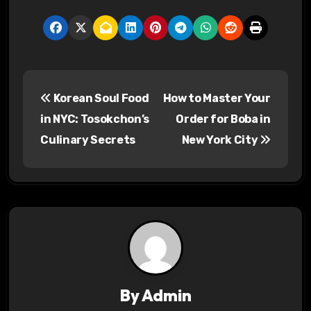
P
Korean Soul Food
How to Master Your
o
in NYC: Tosokchon’s
Order for Boba in
s
Culinary Secrets
New York City
t
n
a
v
i
By
Admin
g