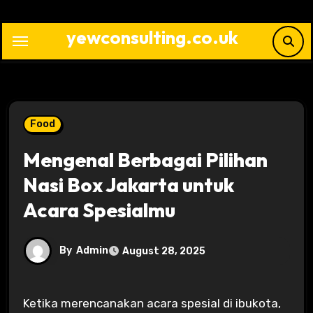
Skip
to
yewconsulting.co.uk
content
Food
Mengenal Berbagai Pilihan
Nasi Box Jakarta untuk
Acara Spesialmu
By
Admin
August 28, 2025
Ketika merencanakan acara spesial di ibukota,