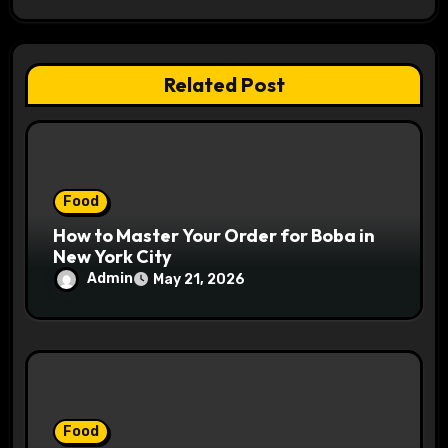
a
t
Related Post
i
o
n
Food
How to Master Your Order for Boba in
New York City
Admin
May 21, 2026
Food