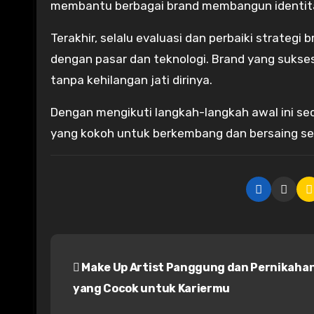
membantu berbagai brand membangun identitas
Terakhir, selalu evaluasi dan perbaiki strategi 
dengan pasar dan teknologi. Brand yang suks
tanpa kehilangan jati dirinya.
Dengan mengikuti langkah-langkah awal ini sec
yang kokoh untuk berkembang dan bersaing sec
P
Make Up Artist Panggung dan Pernikaha
o
yang Cocok untuk Kariermu
s