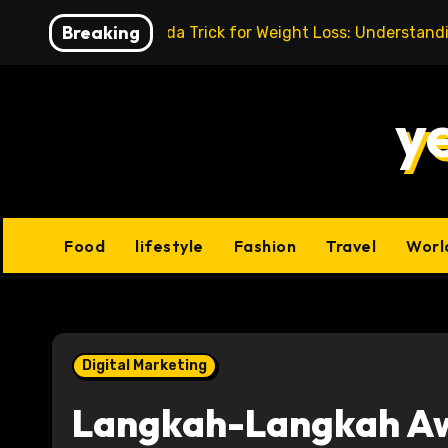
Skip
Breaking
Baking Soda Trick for Weight Loss: Understand
to
content
y
Food
lifestyle
Fashion
Travel
Worl
Digital Marketing
Langkah-Langkah Aw