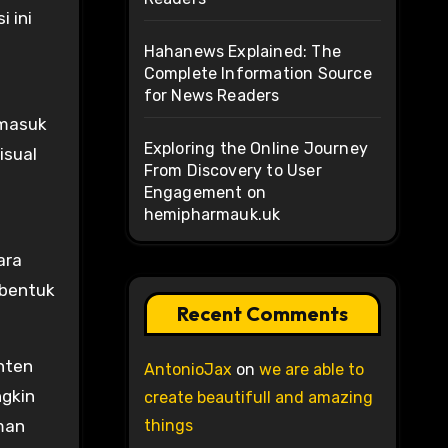
 ini
Hahanews Explained: The
Complete Information Source
for News Readers
rmasuk
Exploring the Online Journey
isual
From Discovery to User
Engagement on
hemipharmauk.uk
ara
mbentuk
Recent Comments
onten
AntonioJax
on
we are able to
ngkin
create beautifull and amazing
man
things