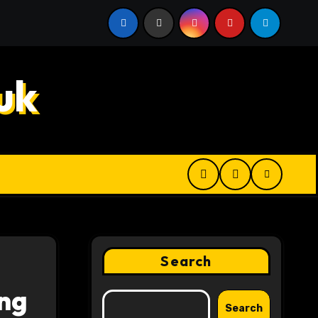
 Digital Product Passport Consulting Firms for Export-Risk
uk
Search
ng
Search