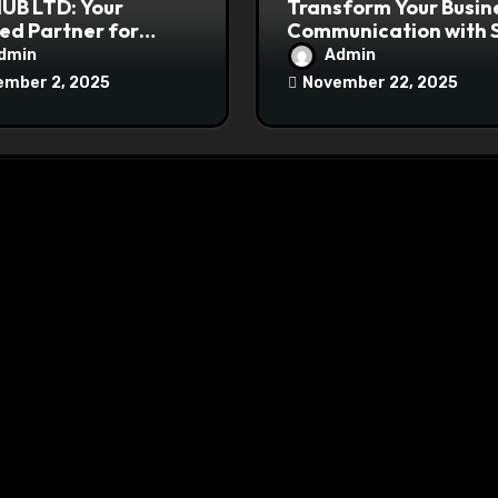
UB LTD: Your
Transform Your Busin
ed Partner for
Communication with 
al Growth
API Solutions
dmin
Admin
mber 2, 2025
November 22, 2025