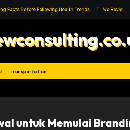
ing Facts Before Following Health Trends
We Reviewed
ewconsulting.co.
d
transportation
al untuk Memulai Brandi