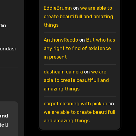
EddieBrumn
on
we are able to
create beautifull and amazing
things
iri
AnthonyReodo
on
But who has
fondasi
any right to find of existence
in present
dashcam camera
on
we are
able to create beautifull and
amazing things
carpet cleaning with pickup
on
we are able to create beautifull
 and
and amazing things
te