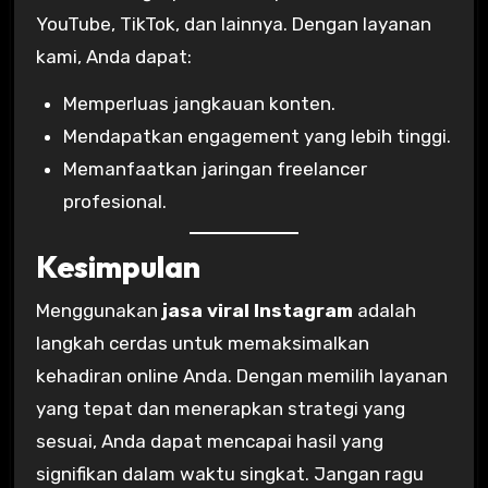
YouTube, TikTok, dan lainnya. Dengan layanan
kami, Anda dapat:
Memperluas jangkauan konten.
Mendapatkan engagement yang lebih tinggi.
Memanfaatkan jaringan freelancer
profesional.
Kesimpulan
Menggunakan
jasa viral Instagram
adalah
langkah cerdas untuk memaksimalkan
kehadiran online Anda. Dengan memilih layanan
yang tepat dan menerapkan strategi yang
sesuai, Anda dapat mencapai hasil yang
signifikan dalam waktu singkat. Jangan ragu