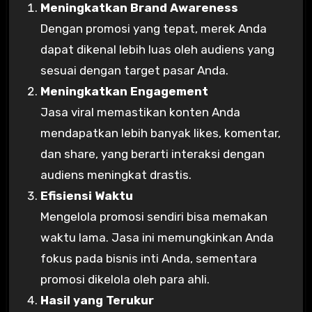
Meningkatkan Brand Awareness
Dengan promosi yang tepat, merek Anda
dapat dikenal lebih luas oleh audiens yang
sesuai dengan target pasar Anda.
Meningkatkan Engagement
Jasa viral memastikan konten Anda
mendapatkan lebih banyak likes, komentar,
dan share, yang berarti interaksi dengan
audiens meningkat drastis.
Efisiensi Waktu
Mengelola promosi sendiri bisa memakan
waktu lama. Jasa ini memungkinkan Anda
fokus pada bisnis inti Anda, sementara
promosi dikelola oleh para ahli.
Hasil yang Terukur