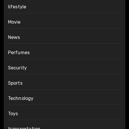
lifestyle
Movie
News
Perfumes
Security
Sports
Technology
Toys
transportation