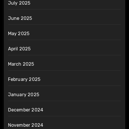
July 2025
June 2025
May 2025
April 2025
March 2025
February 2025
January 2025
December 2024
November 2024