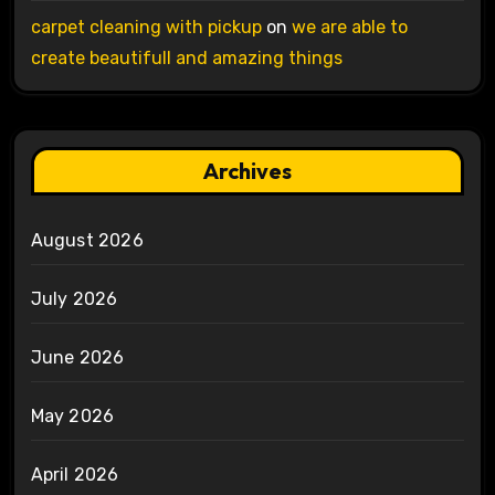
carpet cleaning with pickup
on
we are able to
create beautifull and amazing things
Archives
August 2026
July 2026
June 2026
May 2026
April 2026