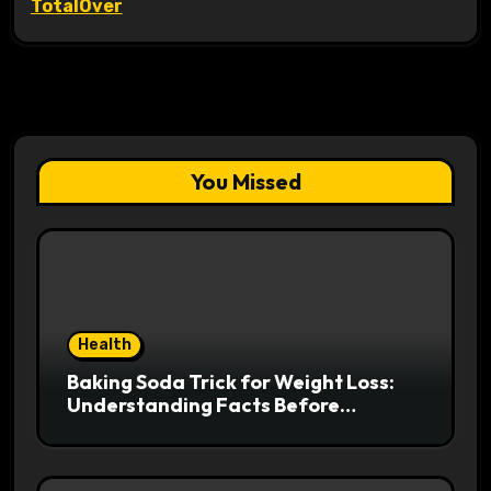
TotalOver
You Missed
Health
Baking Soda Trick for Weight Loss:
Understanding Facts Before
Following Health Trends