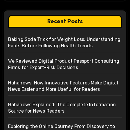
Recent Posts
Baking Soda Trick for Weight Loss: Understanding
Facts Before Following Health Trends
We Reviewed Digital Product Passport Consulting
Firms for Export-Risk Decisions
Hahanews: How Innovative Features Make Digital
News Easier and More Useful for Readers
Hahanews Explained: The Complete Information
Source for News Readers
Exploring the Online Journey From Discovery to