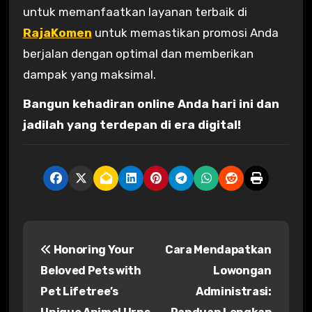
untuk memanfaatkan layanan terbaik di
RajaKomen
untuk memastikan promosi Anda
berjalan dengan optimal dan memberikan
dampak yang maksimal.
Bangun kehadiran online Anda hari ini dan
jadilah yang terdepan di era digital!
P
Honoring Your
Cara Mendapatkan
o
Beloved Pets with
Lowongan
s
Pet Lifetree’s
Administrasi: