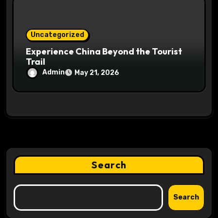
Uncategorized
Experience China Beyond the Tourist
Trail
Admin
May 21, 2026
Search
Search