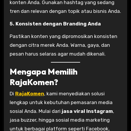
konten Anda. Gunakan hashtag yang sedang
tren dan relevan dengan topik atau bisnis Anda.
5. Konsisten dengan Branding Anda
Pastikan konten yang dipromosikan konsisten
dengan citra merek Anda. Warna, gaya, dan
pesan harus selaras agar mudah dikenali.
Mengapa Memilih
RajaKomen?
Di
RajaKomen
, kami menyediakan solusi
lengkap untuk kebutuhan pemasaran media
sosial Anda. Mulai dari
jasa viral Instagram
,
jasa buzzer, hingga sosial media marketing
untuk berbagai platform seperti Facebook,